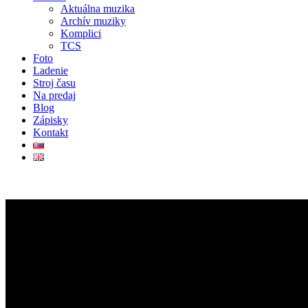
Aktuálna muzika
Archív muziky
Komplici
TCS
Foto
Ladenie
Stroj času
Na predaj
Blog
Zápisky
Kontakt