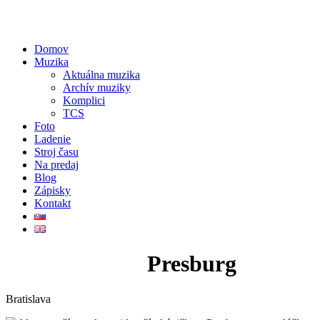
Domov
Muzika
Aktuálna muzika
Archív muziky
Komplici
TCS
Foto
Ladenie
Stroj času
Na predaj
Blog
Zápisky
Kontakt
Putika, klub:
Presburg
Bratislava