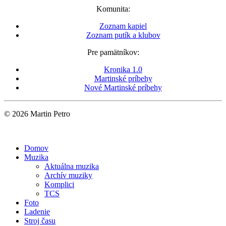
Komunita:
Zoznam kapiel
Zoznam putík a klubov
Pre pamätníkov:
Kronika 1.0
Martinské príbehy
Nové Martinské príbehy
© 2026 Martin Petro
Domov
Muzika
Aktuálna muzika
Archív muziky
Komplici
TCS
Foto
Ladenie
Stroj času