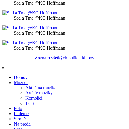
Sad a Tma @KC Hoffmann
Sad a Tma @KC Hoffmann
Sad a Tma @KC Hoffmann
Sad a Tma @KC Hoffmann
Zoznam všetkých putík a klubov
Domov
Muzika
Aktuálna muzika
Archív muziky
Komplici
TCS
Foto
Ladenie
Stroj času
Na predaj